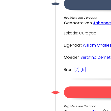
Registers van Curacao:
Geboorte van
Johanne
Lokatie: Curaçao
Eigenaar:
William Charle
Moeder:
Serafina Demetr
Bron:
[7]
[8]
Registers van Curacao: