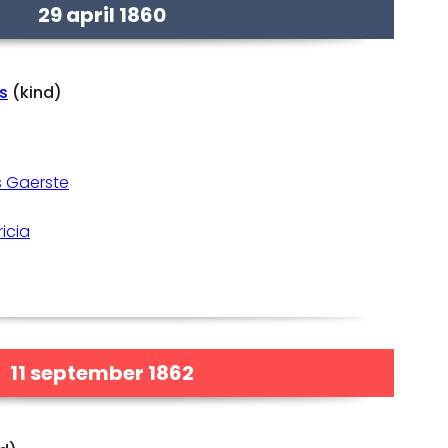
29 april 1860
s
(kind)
s Gaerste
icia
11 september 1862