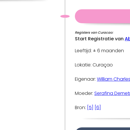
Registers van Curacao:
Start Registratie van
Ab
Leeftijd: ± 6 maanden
Lokatie: Curaçao
Eigenaar:
William Charle
Moeder:
Serafina Demetr
Bron:
[5]
[6]