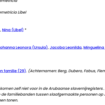
emetricia
metricia Libel
,
Nina (Libel)
*
ohanna Leonora (Ursula)
,
Jacoba Leonilda
,
Minguelina
 familie (29)
.
(Achternamen:
Berg, Dubero, Fabus, Flem,
omen zelf niet voor in de Arubaanse slavernijregisters
 de familiebanden tussen slaafgemaakte personen op Ar
en tonen.