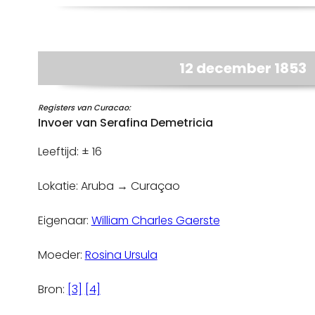
12 december 1853
Registers van Curacao:
Invoer van Serafina Demetricia
Leeftijd: ± 16
Lokatie: Aruba → Curaçao
Eigenaar:
William Charles Gaerste
Moeder:
Rosina Ursula
Bron:
[3]
[4]