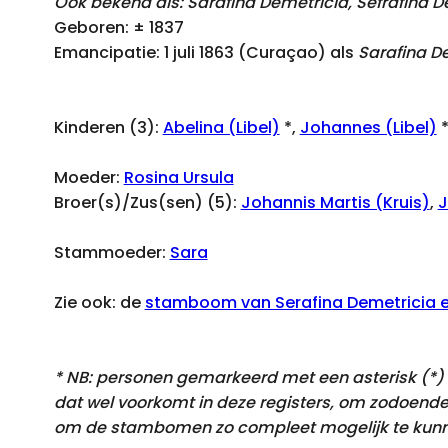
Ook bekend als: Sarafina Demetricia, Sefrafina D
Geboren: ± 1837
Emancipatie: 1 juli 1863 (Curaçao) als
Sarafina De
Kinderen (3):
Abelina (Libel)
*,
Johannes (Libel)
*
Moeder:
Rosina Ursula
Broer(s)/Zus(sen) (5):
Johannis Martis (Kruis)
,
J
Stammoeder:
Sara
Zie ook: de
stamboom van Serafina Demetricia en
* NB: personen gemarkeerd met een asterisk (*) k
dat
wel voorkomt
in deze registers, om zodoende
om de stambomen zo compleet mogelijk te kunn