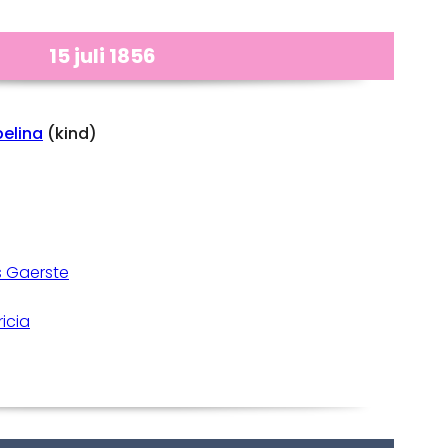
15 juli 1856
elina
(kind)
s Gaerste
icia