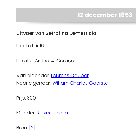
12 december 1853
Uitvoer van Sefrafina Demetricia
Leeftijd: ± 16
Lokatie: Aruba → Curaçao
Van eigenaar:
Lourens Oduber
Naar eigenaar:
William Charles Gaerste
Prijs: 300
Moeder:
Rosina Ursela
Bron:
[2]