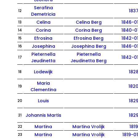
Serafina
183
12
Demetricia
Celina
Celina Berg
1846-0
13
Corina
Corina Berg
1840-0
14
Efrosina
Efrosina Berg
1842-0
15
Josephina
Josephina Berg
1846-0
16
Pieternella
Pieternella
1842-0
17
Jeudinetta
Jeudinetta Berg
Lodewijk
182
18
Maria
182
19
Clementina
Louis
182
20
Johannis Martis
182
21
Martina
Martina Vrolijk
1819
22
Martina
Martina Vrolijk
1819-0
23