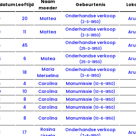
Naam
edatum
Leeftijd
Gebeurtenis
Lok
moeder
Onderhandse verkoop
0
20
Mattea
Ar
(2-3-1850)
Onderhandse verkoop
9
11
Mattea
Ar
(2-3-1850)
Onderhandse verkoop
5
45
Ar
(25-3-1850)
Onderhandse verkoop
4
6
Matea
Ar
(25-3-1850)
Maria
Onderhandse verkoop
2
18
Ar
Merselina
(3-4-1850)
6
4
Carolina
Manumissie
(10-6-1850)
0
10
Carolina
Manumissie
(10-6-1850)
2
8
Carolina
Manumissie
(10-6-1850)
6
4
Carolina
Manumissie
(10-6-1850)
2
8
Carolina
Manumissie
(10-6-1850)
Rosina
Onderhandse verkoop
3
17
Ar
Ursela
(7-8-1850)