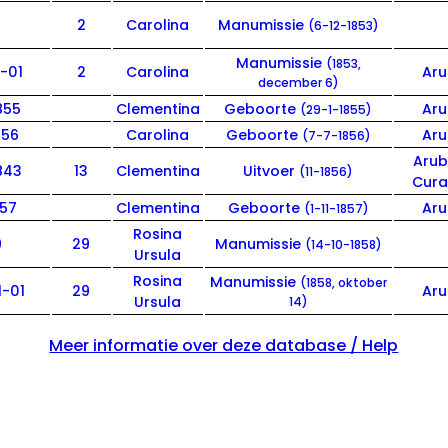
2
Carolina
Manumissie
(6-12-1853)
Manumissie
(1853,
1-01
2
Carolina
Ar
december 6)
855
Clementina
Geboorte
Ar
(29-1-1855)
856
Carolina
Geboorte
Ar
(7-7-1856)
Aru
843
13
Clementina
Uitvoer
(11-1856)
Cur
857
Clementina
Geboorte
Ar
(1-11-1857)
Rosina
9
29
Manumissie
(14-10-1858)
Ursula
Rosina
Manumissie
(1858, oktober
1-01
29
Ar
Ursula
14)
Meer informatie over deze database / Help