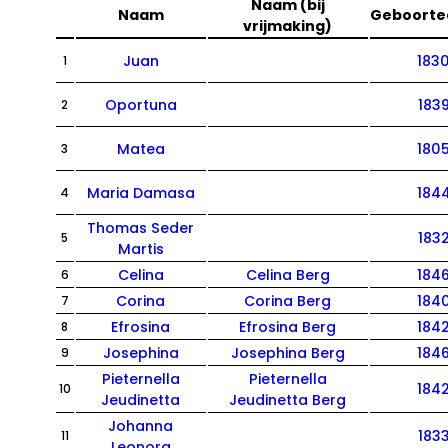
Naam (bij
Naam
Geboort
vrijmaking)
Juan
183
1
Oportuna
183
2
Matea
180
3
Maria Damasa
184
4
Thomas Seder
183
5
Martis
Celina
Celina Berg
184
6
Corina
Corina Berg
184
7
Efrosina
Efrosina Berg
184
8
Josephina
Josephina Berg
184
9
Pieternella
Pieternella
184
10
Jeudinetta
Jeudinetta Berg
Johanna
183
11
Leonora