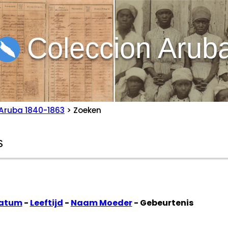
Coleccion Arub
Aruba 1840-1863
> Zoeken
datum
-
Leeftijd
-
Naam Moeder
- Gebeurtenis