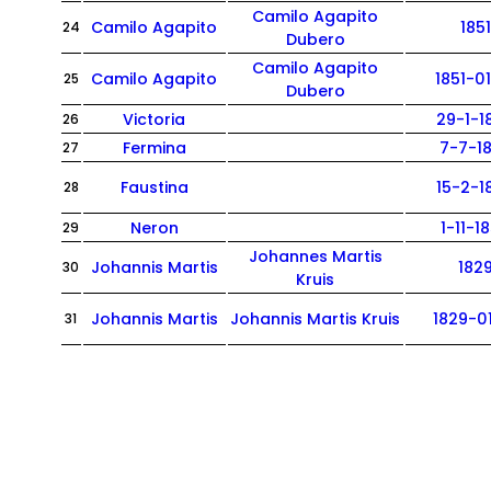
Camilo Agapito
Camilo Agapito
1851
24
Dubero
Camilo Agapito
Camilo Agapito
1851-0
25
Dubero
Victoria
29-1-1
26
Fermina
7-7-1
27
Faustina
15-2-1
28
Neron
1-11-1
29
Johannes Martis
Johannis Martis
182
30
Kruis
Johannis Martis
Johannis Martis Kruis
1829-0
31