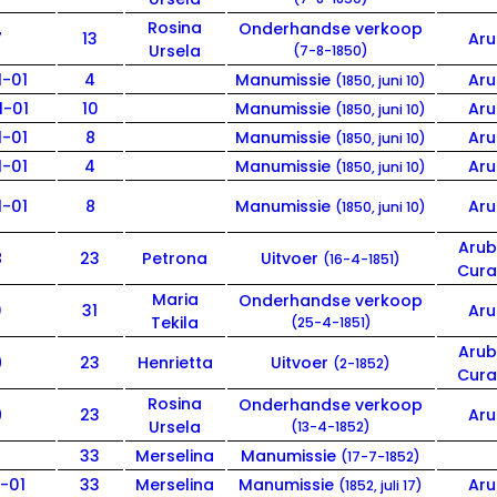
Rosina
Onderhandse verkoop
7
13
Ar
Ursela
(7-8-1850)
1-01
4
Manumissie
Ar
(1850, juni 10)
1-01
10
Manumissie
Ar
(1850, juni 10)
1-01
8
Manumissie
Ar
(1850, juni 10)
1-01
4
Manumissie
Ar
(1850, juni 10)
1-01
8
Manumissie
Ar
(1850, juni 10)
Aru
8
23
Petrona
Uitvoer
(16-4-1851)
Cur
Maria
Onderhandse verkoop
0
31
Ar
Tekila
(25-4-1851)
Aru
9
23
Henrietta
Uitvoer
(2-1852)
Cur
Rosina
Onderhandse verkoop
9
23
Ar
Ursela
(13-4-1852)
33
Merselina
Manumissie
(17-7-1852)
1-01
33
Merselina
Manumissie
Ar
(1852, juli 17)