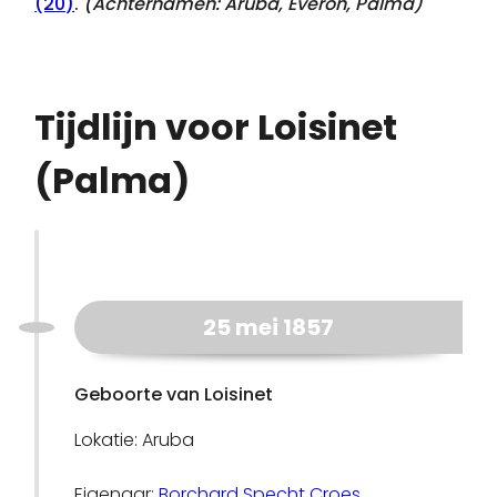
(20)
.
(Achternamen:
Aruba, Everon, Palma
)
Tijdlijn voor Loisinet
(Palma)
25 mei 1857
Geboorte van Loisinet
Lokatie: Aruba
Eigenaar:
Borchard Specht Croes