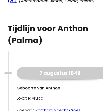
(20)
.
(Achternamen:
Aruba, Everon, Palma
)
Tijdlijn voor Anthon
(Palma)
7 augustus 1848
Geboorte van Anthon
Lokatie: Aruba
Eigenaar:
Borchard Specht Croes