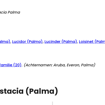
acia Palma
alma)
,
Lucidor (Palma)
,
Lucinder (Palma)
,
Loisinet (Pal
amilie (20)
.
(Achternamen:
Aruba, Everon, Palma
)
Eustacia (Palma)