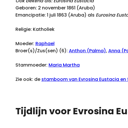
Ook bekend als: Eurosina Eustacia
Geboren: 2 november 1861 (Aruba)
Emancipatie: 1 juli 1863 (Aruba) als
Eurosina Eust
Religie: Katholiek
Moeder:
Raphael
Broer(s)/Zus(sen) (6):
Anthon (Palma)
,
Anna (P
Stammoeder:
Maria Martha
Zie ook: de
stamboom van Evrosina Eustacia en f
Tijdlijn voor Evrosina 