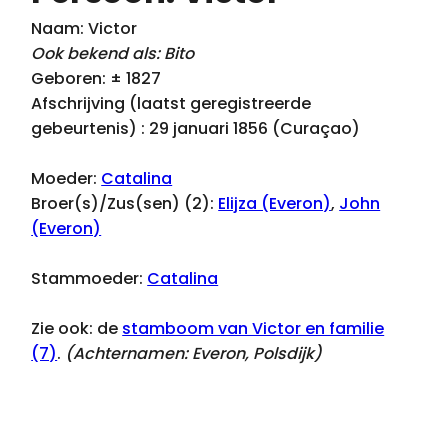
Naam: Victor
Ook bekend als: Bito
Geboren: ± 1827
Afschrijving (laatst geregistreerde
gebeurtenis) : 29 januari 1856 (Curaçao)
Moeder:
Catalina
Broer(s)/Zus(sen) (2):
Elijza (Everon)
,
John
(Everon)
Stammoeder:
Catalina
Zie ook: de
stamboom van Victor en familie
(7)
.
(Achternamen:
Everon, Polsdijk
)