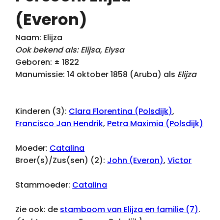
(Everon)
Naam: Elijza
Ook bekend als: Elijsa, Elysa
Geboren: ± 1822
Manumissie: 14 oktober 1858 (Aruba) als
Elijza
Kinderen (3):
Clara Florentina (Polsdijk)
,
Francisco Jan Hendrik
,
Petra Maximia (Polsdijk)
Moeder:
Catalina
Broer(s)/Zus(sen) (2):
John (Everon)
,
Victor
Stammoeder:
Catalina
Zie ook: de
stamboom van Elijza en familie (7)
.