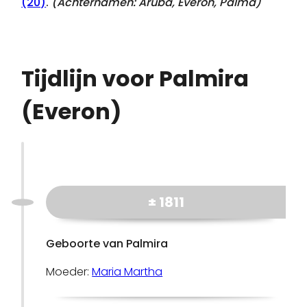
(20)
.
(Achternamen:
Aruba, Everon, Palma
)
Tijdlijn voor Palmira
(Everon)
± 1811
Geboorte van Palmira
Moeder:
Maria Martha