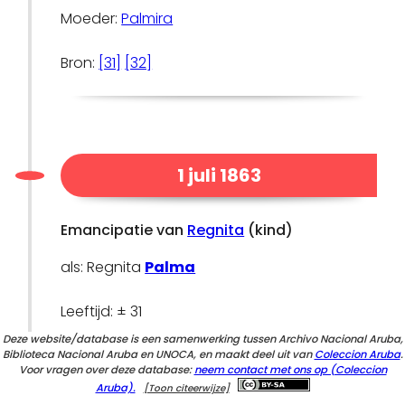
Moeder:
Palmira
Bron:
[31]
[32]
1 juli 1863
Emancipatie van
Regnita
(kind)
als: Regnita
Palma
Leeftijd: ± 31
Deze website/database is een samenwerking tussen Archivo Nacional Aruba,
Lokatie: Aruba
Biblioteca Nacional Aruba en UNOCA, en maakt deel uit van
Coleccion Aruba
.
Voor vragen over deze database:
neem contact met ons op (Coleccion
Aruba).
[Toon citeerwijze]
Beroep:
Bediende