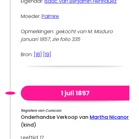
Eigenaar:
Isaac van Benjamin Henriquez
Moeder:
Palmire
Opmerkingen:
gekocht van M. Maduro
januari 1857, zie folio 335
Bron:
[18]
[19]
1 juli 1857
Registers van Curacao:
Onderhandse Verkoop van
Martha Nicanor
(kind)
Leeftijd: 17