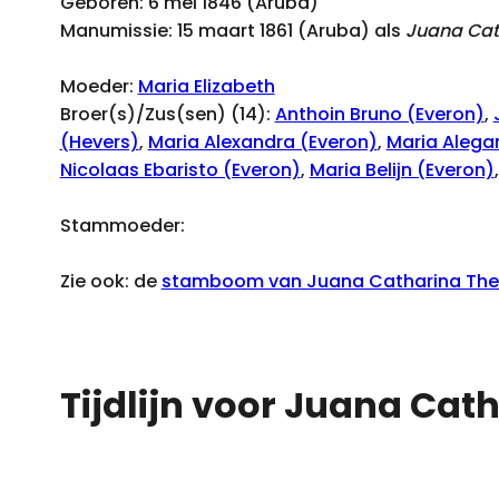
Geboren: 6 mei 1846 (Aruba)
Manumissie: 15 maart 1861 (Aruba) als
Juana Cat
Moeder:
Maria Elizabeth
Broer(s)/Zus(sen) (14):
Anthoin Bruno (Everon)
,
(Hevers)
,
Maria Alexandra (Everon)
,
Maria Alega
Nicolaas Ebaristo (Everon)
,
Maria Belijn (Everon)
Stammoeder:
Zie ook: de
stamboom van Juana Catharina There
Tijdlijn voor Juana Cat