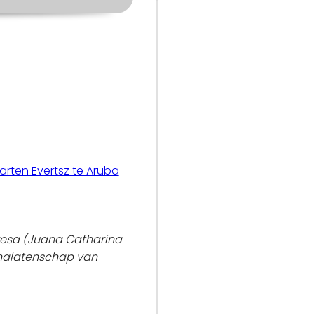
ten Evertsz te Aruba
resa (Juana Catharina
e nalatenschap van