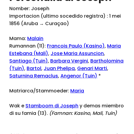
Nomber: Joseph
Importacion (ultimo socedido registra) : 1 mei
1856 (Aruba → Curaçao)
Mama:
Malain
Rumannan (11):
Francois Paulo (Kasino)
,
Maria
Estebana (Mali)
,
Jose Maria Assuncion
,
Santiago (Tuin)
,
Barbara Vergini
,
Bartholomina
(Tuin)
,
Bartol
,
Juan Phelipa
,
Genari Marti
,
Saturnina Remaclus
,
Angenor (Tuin)
*
Matriarca/Stammoeder:
Maria
Wak e
Stamboom di Joseph
y demas miembro
di su famia (13).
(Famnan:
Kasino, Mali, Tuin
)