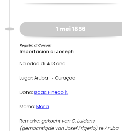
1 mei 1856
Registro di Corsow:
Importacion di Joseph
Na edad di: ± 13 aña
Lugar: Aruba → Curaçao
Doño:
Isaac Pinedo jr.
Mama:
Maria
Remarke:
gekocht van C. Luidens
(gemachtigde van Josef Frigerio) te Aruba