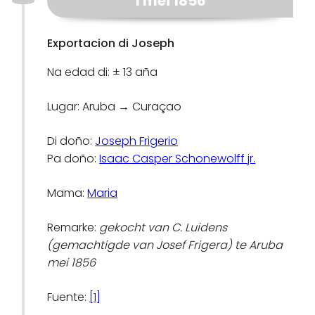
1 mei 1856
Exportacion di Joseph
Na edad di: ± 13 aña
Lugar: Aruba → Curaçao
Di doño:
Joseph Frigerio
Pa doño:
Isaac Casper Schonewolff jr.
Mama:
Maria
Remarke:
gekocht van C. Luidens
(gemachtigde van Josef Frigera) te Aruba
mei 1856
Fuente:
[1]