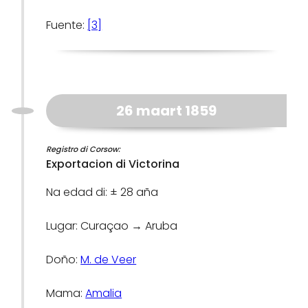
Fuente:
[3]
26 maart 1859
Registro di Corsow:
Exportacion di Victorina
Na edad di: ± 28 aña
Lugar: Curaçao → Aruba
Doño:
M. de Veer
Mama:
Amalia