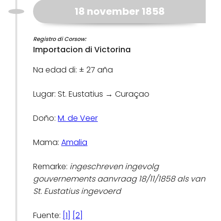
18 november 1858
Registro di Corsow:
Importacion di Victorina
Na edad di: ± 27 aña
Lugar: St. Eustatius → Curaçao
Doño:
M. de Veer
Mama:
Amalia
Remarke:
ingeschreven ingevolg
gouvernements aanvraag 18/11/1858 als van
St. Eustatius ingevoerd
Fuente:
[1]
[2]