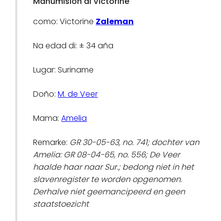
Manumision di Victorine
como: Victorine
Zaleman
Na edad di: ± 34 aña
Lugar: Suriname
Doño:
M. de Veer
Mama:
Amelia
Remarke:
GR 30-05-63, no. 741; dochter van
Amelia: GR 08-04-65, no. 556; De Veer
haalde haar naar Sur.; bedong niet in het
slavenregister te worden opgenomen.
Derhalve niet geemancipeerd en geen
staatstoezicht