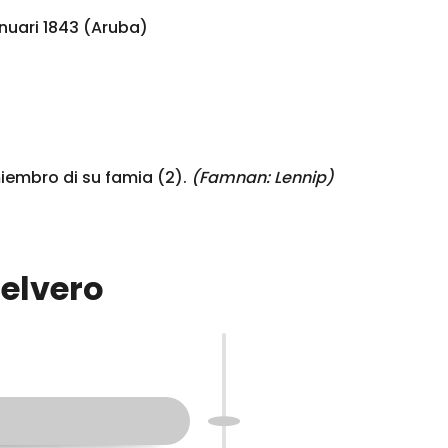
nuari 1843 (Aruba)
embro di su famia (2).
(Famnan:
Lennip
)
Selvero