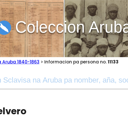
Coleccion Arub
a Aruba 1840-1863
> Informacion pa persona no.
11133
elvero