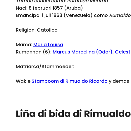
Tambe conoci como: Rumaldo Ricardo
Naci: 8 februari 1857 (Aruba)
Emancipa: 1 juli 1863 (Venezuela) como
Rumaldo 
Religion: Catolico
Mama:
Maria Louisa
Rumannan (6):
Marcus Marcelina (Odor)
,
Celest
Matriarca/Stammoeder:
Wak e
Stamboom di Rimualdo Ricardo
y demas m
Liña di bida di Rimuald