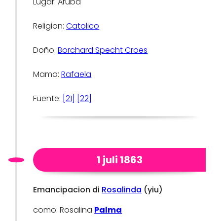
Lugar: Aruba
Religion:
Catolico
Doño:
Borchard Specht Croes
Mama:
Rafaela
Fuente:
[21]
[22]
1 juli 1863
Emancipacion di
Rosalinda
(yiu)
como: Rosalina
Palma