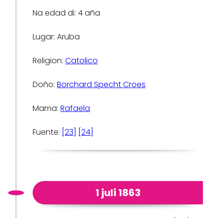
Na edad di: 4 aña
Lugar: Aruba
Religion:
Catolico
Doño:
Borchard Specht Croes
Mama:
Rafaela
Fuente:
[23]
[24]
1 juli 1863