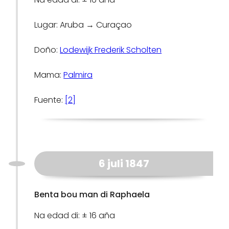
Lugar: Aruba → Curaçao
Doño:
Lodewijk Frederik Scholten
Mama:
Palmira
Fuente:
[2]
6 juli 1847
Benta bou man di Raphaela
Na edad di: ± 16 aña