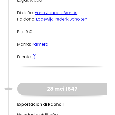
Lugar: Aruba
Di doño:
Anna Jacoba Arends
Pa doño:
Lodewijk Frederik Scholten
Prijs: 160
Mama:
Palmera
Fuente:
[1]
28 mei 1847
Exportacion di Raphail
Na edad di: ± 16 aña