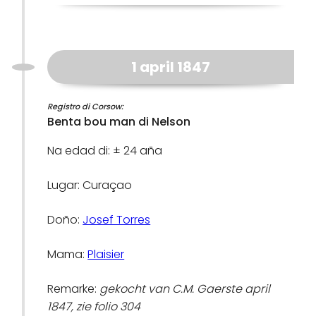
1 april 1847
Registro di Corsow:
Benta bou man di Nelson
Na edad di: ± 24 aña
Lugar: Curaçao
Doño:
Josef Torres
Mama:
Plaisier
Remarke:
gekocht van C.M. Gaerste april
1847, zie folio 304