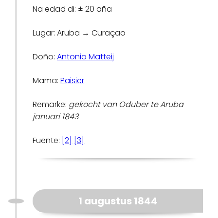
Na edad di: ± 20 aña
Lugar: Aruba → Curaçao
Doño:
Antonio Matteij
Mama:
Paisier
Remarke:
gekocht van Oduber te Aruba
januari 1843
Fuente:
[2]
[3]
1 augustus 1844