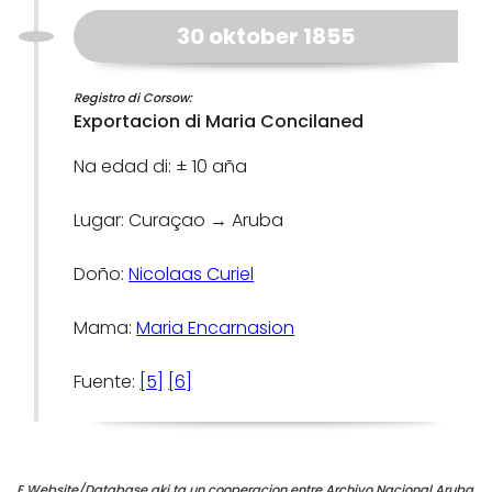
30 oktober 1855
Registro di Corsow:
Exportacion di Maria Concilaned
Na edad di: ± 10 aña
Lugar: Curaçao → Aruba
Doño:
Nicolaas Curiel
Mama:
Maria Encarnasion
Fuente:
[5]
[6]
E Website/Database aki ta un cooperacion entre Archivo Nacional Aruba,