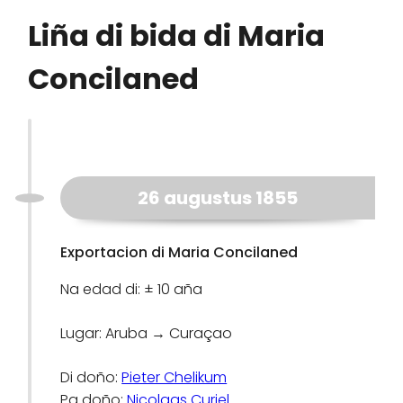
Liña di bida di Maria
Concilaned
26 augustus 1855
Exportacion di Maria Concilaned
Na edad di: ± 10 aña
Lugar: Aruba → Curaçao
Di doño:
Pieter Chelikum
Pa doño:
Nicolaas Curiel