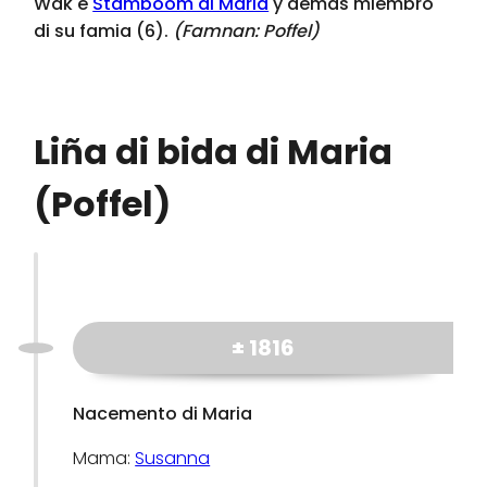
Wak e
Stamboom di Maria
y demas miembro
di su famia (6).
(Famnan:
Poffel
)
Liña di bida di Maria
(Poffel)
± 1816
Nacemento di Maria
Mama:
Susanna