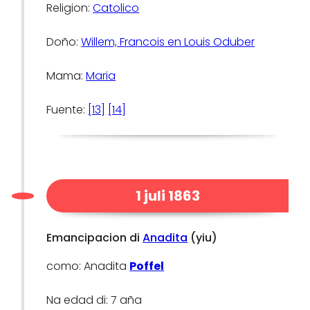
Religion:
Catolico
Doño:
Willem, Francois en Louis Oduber
Mama:
Maria
Fuente:
[13]
[14]
1 juli 1863
Emancipacion di
Anadita
(yiu)
como: Anadita
Poffel
Na edad di: 7 aña