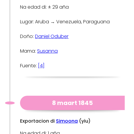
Na edad di: ± 29 aña
Lugar: Aruba → Venezuela, Paraguana
Doño:
Daniel Oduber
Mama:
Susanna
Fuente:
[4]
8 maart 1845
Exportacion di
Simoona
(yiu)
Na edad di: 1 aña