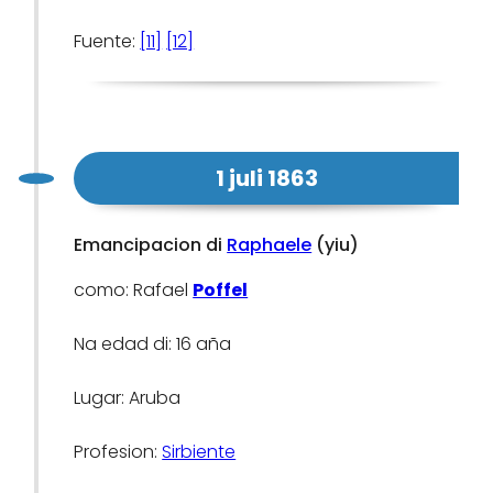
Fuente:
[11]
[12]
1 juli 1863
Emancipacion di
Raphaele
(yiu)
como: Rafael
Poffel
Na edad di: 16 aña
Lugar: Aruba
Profesion:
Sirbiente