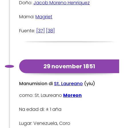
Doño:
Jacob Moreno Henriquez
Mama:
Magriet
Fuente:
[37]
[38]
29 november 1851
Manumision di
St. Laureano
(yiu)
como: St. Laureano
Moreon
Na edad di: ± 1 aña
Lugar: Venezuela, Coro