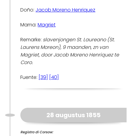
Doño:
Jacob Moreno Henriquez
Mama:
Magriet
Remarke:
slavenjongen St. Laureano (St.
Laurens Moreon), 9 maanden, zn van
Magriet, door Jacob Moreno Henriquez te
Coro.
Fuente:
[39]
[40]
28 augustus 1855
Registro di Corsow: