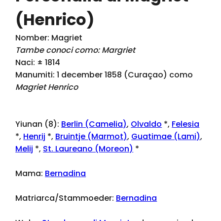
(Henrico)
Nomber: Magriet
Tambe conoci como: Margriet
Naci: ± 1814
Manumiti: 1 december 1858 (Curaçao) como
Magriet Henrico
Yiunan (8):
Berlin (Camelia)
,
Olvaldo
*,
Felesia
*,
Henrij
*,
Bruintje (Marmot)
,
Guatimae (Lami)
,
Melij
*,
St. Laureano (Moreon)
*
Mama:
Bernadina
Matriarca/Stammoeder:
Bernadina