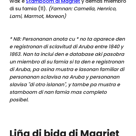
Wak e
Stamboom di Magriet
y demas miembro
di su famia (11).
(Famnan:
Camelia, Henrico,
Lami, Marmot, Moreon
)
* NB: Personanan anota cu * no ta aparece den
e registronan di sclavitud di Aruba entre 1840 y
1863. Nan ta inclui den e database aki pasobra
un miembro di su famia si ta den e registronan
di Aruba, pa asina mustra e lasonan familiar di
personanan sclavisa na Aruba y personanan
slavisa "di otro islanan", y tambe pa mustra e
stamboom di nan famia mas completo
posibel.
Liña di bida di Magriet