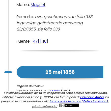
Mama:
Magriet
Remarke:
overgeschreven van folio 338
ingevolge gefiatteerde aanvraag
23/8/1855, zie folio 338
Fuente:
[47]
[48]
25 mei 1856
Registro di Corsow:
Fayecimento di
Henrij
(yiu)
E Website/Database aki ta un cooperacion entre Archivo Nacional Aruba,
Biblioteca Nacional Aruba y UNOCA y ta forma parti di
Coleccion Aruba
. Pa
Na edad di: ± 16 aña
pregunta tocante e database aki:
tuma contacto cu nos (Coleccion Aruba).
[Mustra referencia]