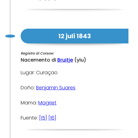
12 juli 1843
Registro di Corsow:
Nacemento di
Bruitje
(yiu)
Lugar: Curaçao
Doño:
Benjamin Suares
Mama:
Magriet
Fuente:
[15]
[16]