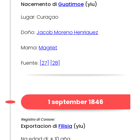
Nacemento di
Guatimoe
(yiu)
Lugar: Curaçao
Doño:
Jacob Moreno Henriquez
Mama:
Magriet
Fuente:
[27]
[28]
1 september 1846
Registro di Corsow:
Exportacion di
Filisia
(yiu)
Na edad di: ± 10 aña