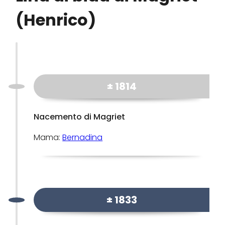
(Henrico)
± 1814
Nacemento di Magriet
Mama:
Bernadina
± 1833