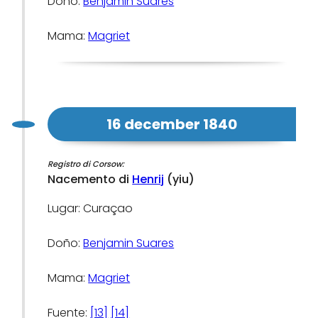
Doño:
Benjamin Suares
Mama:
Magriet
16 december 1840
Registro di Corsow:
Nacemento di
Henrij
(yiu)
Lugar: Curaçao
Doño:
Benjamin Suares
Mama:
Magriet
Fuente:
[13]
[14]