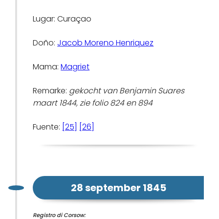
Lugar: Curaçao
Doño:
Jacob Moreno Henriquez
Mama:
Magriet
Remarke:
gekocht van Benjamin Suares
maart 1844, zie folio 824 en 894
Fuente:
[25]
[26]
28 september 1845
Registro di Corsow: