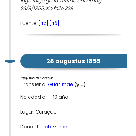
ingevolge gefiatteerde aanvraag
23/8/1855, zie folio 338
Fuente:
[45]
[46]
28 augustus 1855
Registro di Corsow:
Transfer di
Guatimae
(yiu)
Na edad di: ± 10 aña
Lugar: Curaçao
Doño:
Jacob Moreno