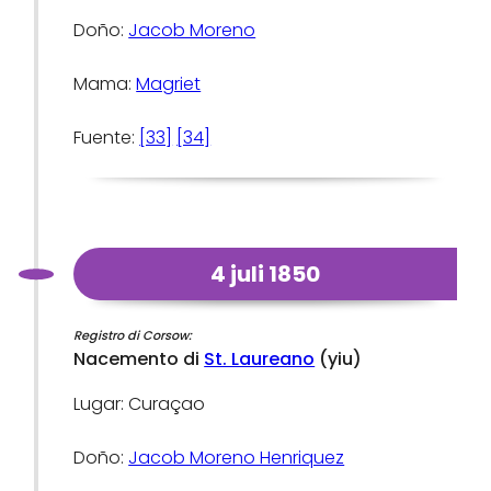
Doño:
Jacob Moreno
Mama:
Magriet
Fuente:
[33]
[34]
4 juli 1850
Registro di Corsow:
Nacemento di
St. Laureano
(yiu)
Lugar: Curaçao
Doño:
Jacob Moreno Henriquez