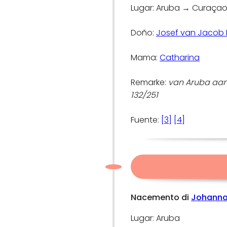
Lugar: Aruba → Curaça
Doño:
Josef van Jacob 
Mama:
Catharina
Remarke:
van Aruba aan
132/251
Fuente:
[3]
[4]
Nacemento di
Johann
Lugar: Aruba