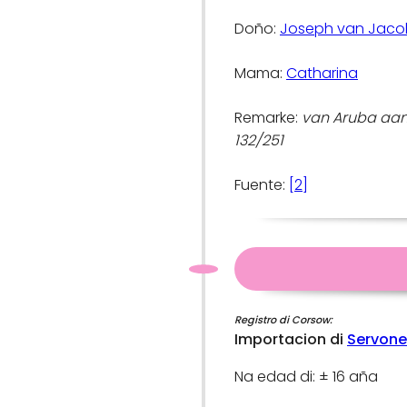
Doño:
Joseph van Jaco
Mama:
Catharina
Remarke:
van Aruba aan
132/251
Fuente:
[2]
Registro di Corsow:
Importacion di
Servone
Na edad di: ± 16 aña