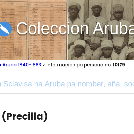
Coleccion Arub
a Aruba 1840-1863
> Informacion pa persona no.
10179
(Precilla)