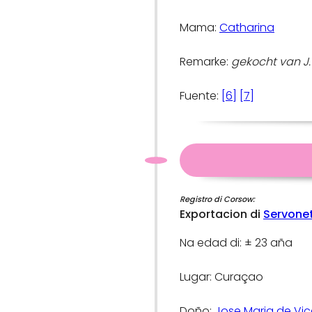
Mama:
Catharina
Remarke:
gekocht van J. 
Fuente:
[6]
[7]
Registro di Corsow:
Exportacion di
Servone
Na edad di: ± 23 aña
Lugar: Curaçao
Doño:
Jose Maria de Vice