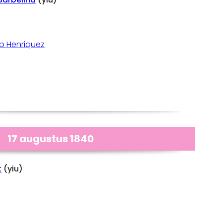
b Henriquez
17 augustus 1840
t
(yiu)
o