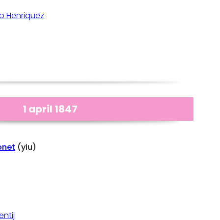
b Henriquez
1 april 1847
onet
(yiu)
ntij