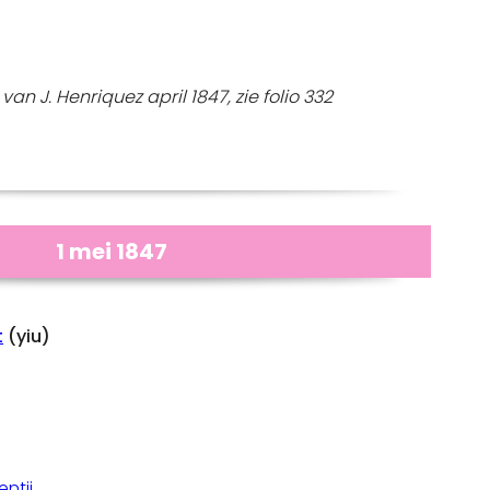
van J. Henriquez april 1847, zie folio 332
1 mei 1847
t
(yiu)
ntij