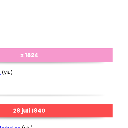
± 1824
t
(yiu)
28 juli 1840
Barbelina
(yiu)