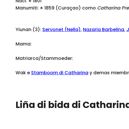
Naci: ± 1801
Manumiti: ± 1859 (Curaçao) como
Catharina Pre
Yiunan (3):
Servonet (Nella)
,
Nazaria Barbelina
,
J
Mama:
Matriarca/Stammoeder:
Wak e
Stamboom di Catharina
y demas miembro 
Liña di bida di Catharina