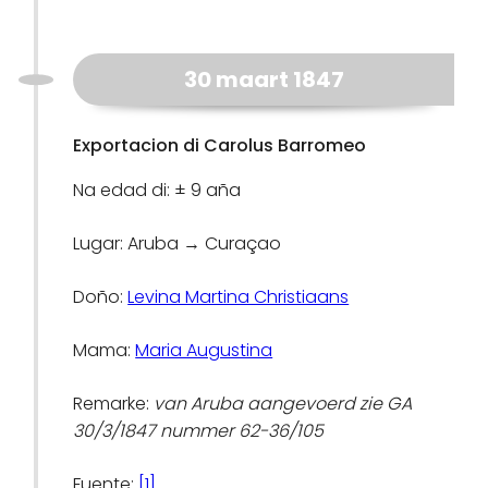
30 maart 1847
Exportacion di Carolus Barromeo
Na edad di: ± 9 aña
Lugar: Aruba → Curaçao
Doño:
Levina Martina Christiaans
Mama:
Maria Augustina
Remarke:
van Aruba aangevoerd zie GA
30/3/1847 nummer 62-36/105
Fuente:
[1]