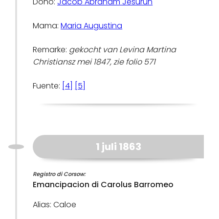
Doño:
Jacob Abraham Jesurun
Mama:
Maria Augustina
Remarke:
gekocht van Levina Martina
Christiansz mei 1847, zie folio 571
Fuente:
[4]
[5]
1 juli 1863
Registro di Corsow:
Emancipacion di Carolus Barromeo
Alias: Caloe