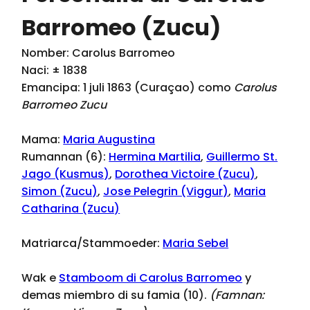
Barromeo (Zucu)
Nomber: Carolus Barromeo
Naci: ± 1838
Emancipa: 1 juli 1863 (Curaçao) como
Carolus
Barromeo Zucu
Mama:
Maria Augustina
Rumannan (6):
Hermina Martilia
,
Guillermo St.
Jago (Kusmus)
,
Dorothea Victoire (Zucu)
,
Simon (Zucu)
,
Jose Pelegrin (Viggur)
,
Maria
Catharina (Zucu)
Matriarca/Stammoeder:
Maria Sebel
Wak e
Stamboom di Carolus Barromeo
y
demas miembro di su famia (10).
(Famnan: