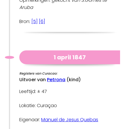
Opmerkingen:
gekocht van S.Gomes te
Aruba
Bron:
[5]
[6]
1 april 1847
Registers van Curacao:
Uitvoer van
Petrona
(kind)
Leeftijd: ± 47
Lokatie: Curaçao
Eigenaar:
Manuel de Jesus Quebas