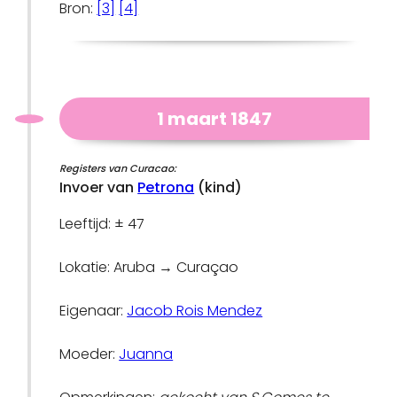
Bron:
[3]
[4]
1 maart 1847
Registers van Curacao:
Invoer van
Petrona
(kind)
Leeftijd: ± 47
Lokatie: Aruba → Curaçao
Eigenaar:
Jacob Rois Mendez
Moeder:
Juanna