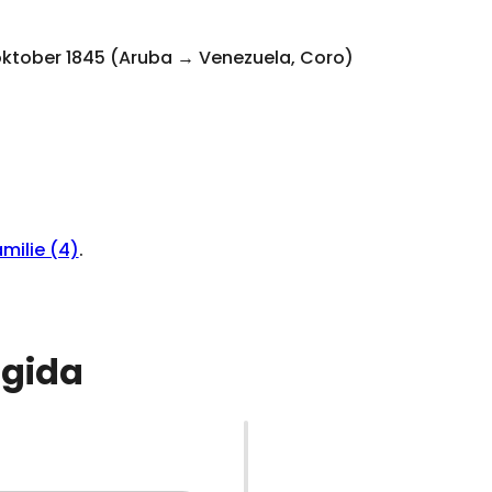
1 oktober 1845 (Aruba → Venezuela, Coro)
milie (4)
.
igida