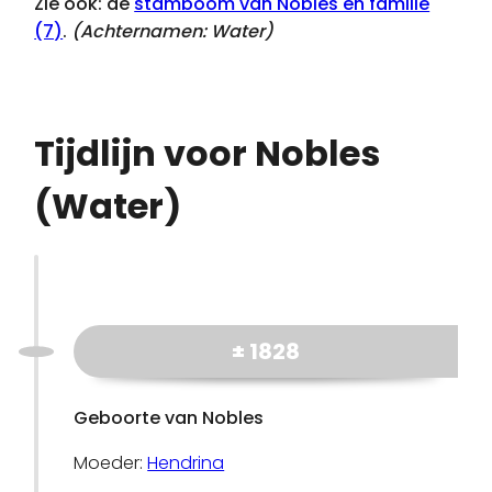
Zie ook: de
stamboom van Nobles en familie
(7)
.
(Achternamen:
Water
)
Tijdlijn voor Nobles
(Water)
± 1828
Geboorte van Nobles
Moeder:
Hendrina