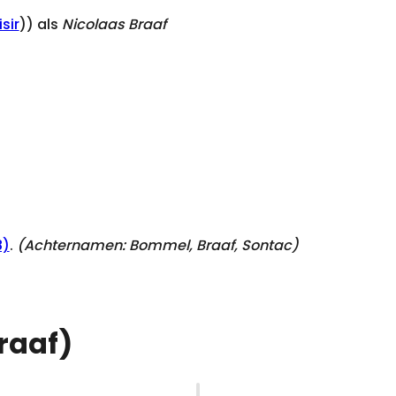
sir
)) als
Nicolaas Braaf
8)
.
(Achternamen:
Bommel, Braaf, Sontac
)
Braaf)