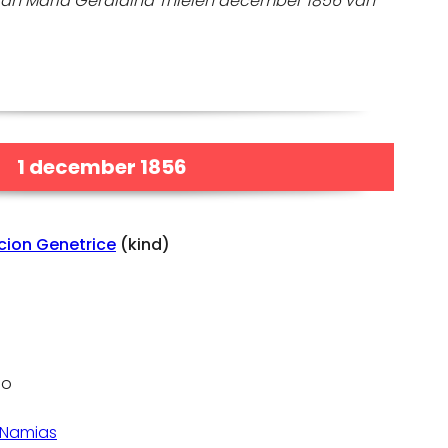
an Maria Geraldina Thielen december 1856 van
1 december 1856
cion Genetrice
(kind)
ao
 Namias