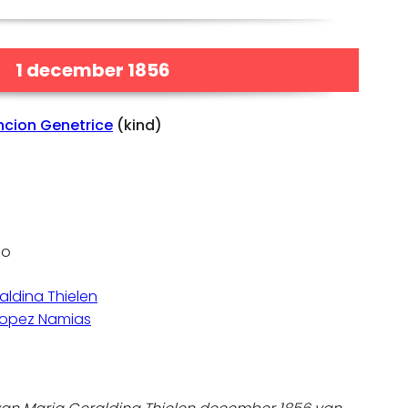
1 december 1856
ncion Genetrice
(kind)
ao
aldina Thielen
Lopez Namias