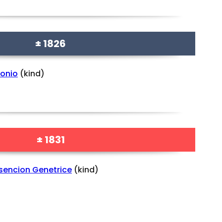
± 1826
onio
(kind)
± 1831
sencion Genetrice
(kind)