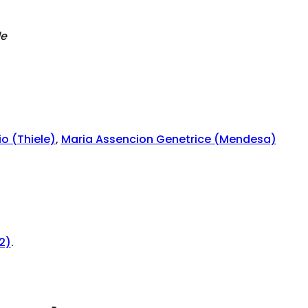
le
o (Thiele)
,
Maria Assencion Genetrice (Mendesa)
2)
.