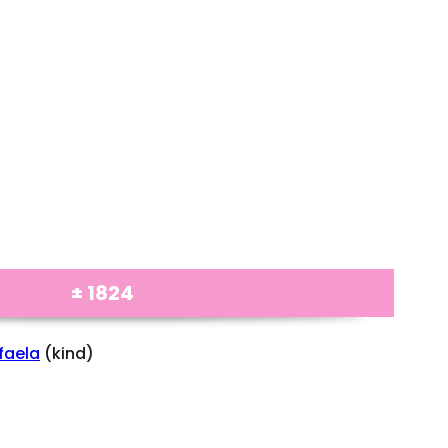
± 1824
faela
(kind)