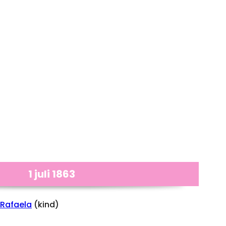
1 juli 1863
 Rafaela
(kind)