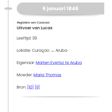
6 januari 1846
Registers van Curacao:
Uitvoer van Lucas
Leeftijd: 39
Lokatie: Curaçao → Aruba
Eigenaar:
Marten Evertsz te Aruba
Moeder:
Maria Thomas
Bron:
[10]
[11]