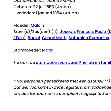
Ook bekend als: Juana Phelipa
Geboren: 22 juli 1853 (Aruba)
Overleden: 1 januari 1854 (Aruba)
Moeder:
Malain
Broer(s)/Zus(sen) (11):
Joseph
,
Francois Paulo (
(Tuin)
,
Bartol
,
Genari Marti
,
Saturnina Remaclus
,
Stammoeder:
Maria
Zie ook: de
stamboom van Juan Phelipa en famili
* NB: personen gemarkeerd met een asterisk (*) k
dat
wel voorkomt
in deze registers, om zodoende
om de stambomen zo compleet mogelijk te kunn