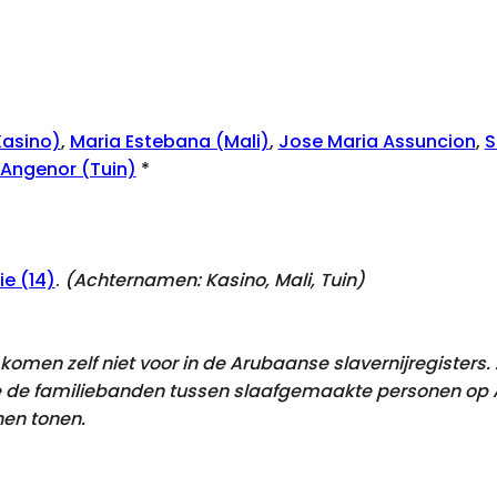
Kasino)
,
Maria Estebana (Mali)
,
Jose Maria Assuncion
,
S
Angenor (Tuin)
*
e (14)
.
(Achternamen:
Kasino, Mali, Tuin
)
omen zelf niet voor in de Arubaanse slavernijregisters
 de familiebanden tussen slaafgemaakte personen op Ar
en tonen.