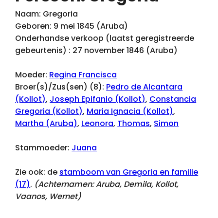
Naam: Gregoria
Geboren: 9 mei 1845 (Aruba)
Onderhandse verkoop (laatst geregistreerde
gebeurtenis) : 27 november 1846 (Aruba)
Moeder:
Regina Francisca
Broer(s)/Zus(sen) (8):
Pedro de Alcantara
(Kollot)
,
Joseph Epifanio (Kollot)
,
Constancia
Gregoria (Kollot)
,
Maria Ignacia (Kollot)
,
Martha (Aruba)
,
Leonora
,
Thomas
,
Simon
Stammoeder:
Juana
Zie ook: de
stamboom van Gregoria en familie
(17)
.
(Achternamen:
Aruba, Demila, Kollot,
Vaanos, Wernet
)