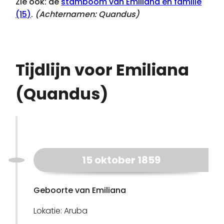
Zie ook: de
stamboom van Emiliana en familie
(15)
.
(Achternamen:
Quandus
)
Tijdlijn voor Emiliana
(Quandus)
15 oktober 1859
Geboorte van Emiliana
Lokatie: Aruba