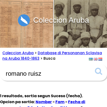
Coleccion Aruba
Coleccion Aruba
>
Database di Personanan Sclavisa
na Aruba 1840-1863
> Busca
1 resultado, sortia segun
Suceso (fecha)
.
Opcion pa sortia:
Nomber
-
Fam
-
Fecha di