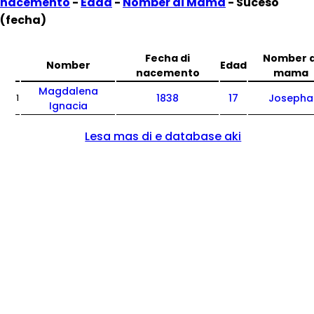
nacemento
-
Edad
-
Nomber di Mama
- Suceso
(fecha)
Fecha di
Nomber d
Nomber
Edad
nacemento
mama
Magdalena
1838
17
Josepha
1
Ignacia
Lesa mas di e database aki