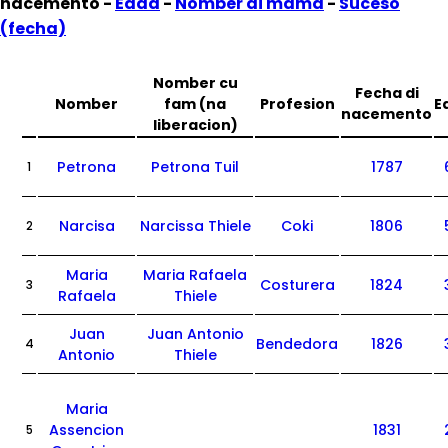
nacemento -
Edad
-
Nomber di mama
-
Suceso
(fecha)
Nomber cu
Fecha di
Nomber
fam (na
Profesion
E
nacemento
liberacion)
Petrona
Petrona Tuil
1787
1
Narcisa
Narcissa Thiele
Coki
1806
2
Maria
Maria Rafaela
Costurera
1824
3
Rafaela
Thiele
Juan
Juan Antonio
Bendedora
1826
4
Antonio
Thiele
Maria
Assencion
1831
5