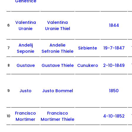
Genetrice
Valentina
Valentina
1844
6
Uranie
Uranie Thiel
Andelij
Andelie
Sirbiente
19-7-1847
7
Seponie
Sefronie Thiele
Gustave
Gustave Thiele
Cunukero
2-10-1849
8
Justo
Justo Bommel
1850
9
Francisco
Francisco
4-10-1852
10
Mortimer
Mortimer Thiele