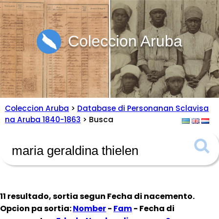
Coleccion Aruba
Coleccion Aruba
>
Database di Personanan Sclavisa
na Aruba 1840-1863
> Busca
11 resultado, sortia segun
Fecha di nacemento
.
Opcion pa sortia:
Nomber
-
Fam
- Fecha di