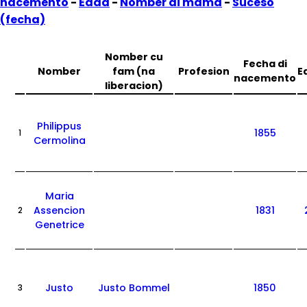
nacemento
-
Edad
-
Nomber di mama
-
Suceso
(fecha)
Nomber cu
Fecha di
Nomber
fam (na
Profesion
E
nacemento
liberacion)
Philippus
1855
1
Cermolina
Maria
Assencion
1831
2
Genetrice
Justo
Justo Bommel
1850
3