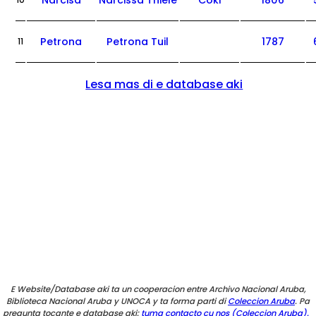
Narcisa
Narcissa Thiele
Coki
1806
10
Petrona
Petrona Tuil
1787
11
Lesa mas di e database aki
E Website/Database aki ta un cooperacion entre Archivo Nacional Aruba,
Biblioteca Nacional Aruba y UNOCA y ta forma parti di
Coleccion Aruba
. Pa
pregunta tocante e database aki:
tuma contacto cu nos (Coleccion Aruba).