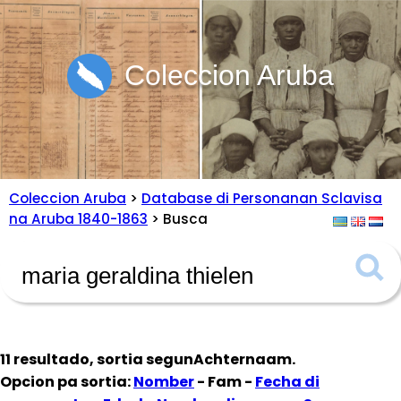
Coleccion Aruba
Coleccion Aruba
>
Database di Personanan Sclavisa
na Aruba 1840-1863
> Busca
11 resultado, sortia segun
Achternaam
.
Opcion pa sortia:
Nomber
- Fam -
Fecha di