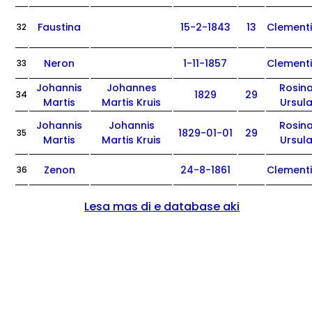
Faustina
15-2-1843
13
Clement
32
Neron
1-11-1857
Clement
33
Johannis
Johannes
Rosin
1829
29
34
Martis
Martis Kruis
Ursul
Johannis
Johannis
Rosin
1829-01-01
29
35
Martis
Martis Kruis
Ursul
Zenon
24-8-1861
Clement
36
Lesa mas di e database aki