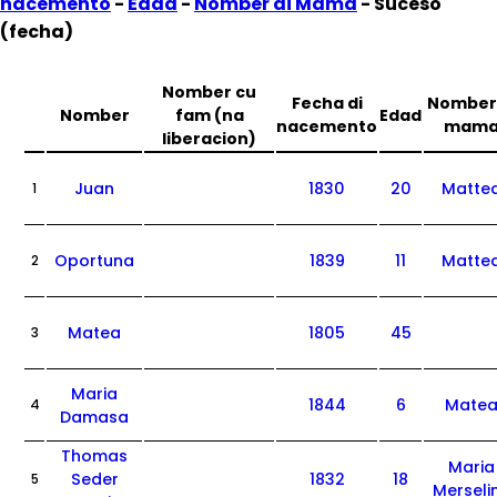
nacemento
-
Edad
-
Nomber di Mama
- Suceso
(fecha)
Nomber cu
Fecha di
Nomber 
Nomber
fam (na
Edad
nacemento
mam
liberacion)
Juan
1830
20
Matte
1
Oportuna
1839
11
Matte
2
Matea
1805
45
3
Maria
1844
6
Mate
4
Damasa
Thomas
Maria
Seder
1832
18
5
Merseli