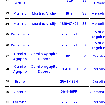
1829
23
22
Martis
Ursel
Martina
Martina Vrolijk
1819
33
Merseli
23
Martina
Martina Vrolijk
1819-01-01
33
Merseli
24
Maria
Petronella
7-7-1853
25
Engelti
Maria
Petronella
7-7-1853
0
26
Engelti
Camilo
Camilo Agapito
1851
2
Caroli
27
Agapito
Dubero
Camilo
Camilo Agapito
1851-01-01
2
Caroli
28
Agapito
Dubero
Bruno
25-4-1854
Caroli
29
Victoria
29-1-1855
Clement
30
Fermina
7-7-1856
Caroli
31