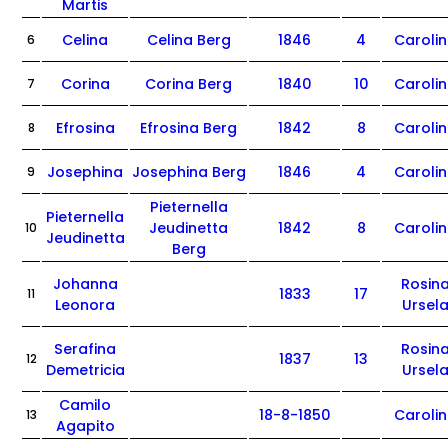
Martis
Celina
Celina Berg
1846
4
Caroli
6
Corina
Corina Berg
1840
10
Caroli
7
Efrosina
Efrosina Berg
1842
8
Caroli
8
Josephina
Josephina Berg
1846
4
Caroli
9
Pieternella
Pieternella
Jeudinetta
1842
8
Caroli
10
Jeudinetta
Berg
Johanna
Rosin
1833
17
11
Leonora
Ursel
Serafina
Rosin
1837
13
12
Demetricia
Ursel
Camilo
18-8-1850
Caroli
13
Agapito