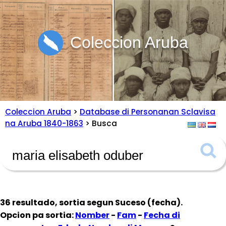
Coleccion Aruba
Coleccion Aruba
>
Database di Personanan Sclavisa
na Aruba 1840-1863
> Busca
36 resultado, sortia segun
Suceso (fecha)
.
Opcion pa sortia:
Nomber
-
Fam
-
Fecha di