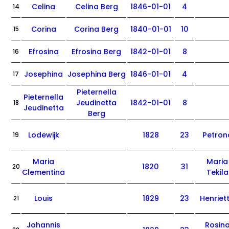
Celina
Celina Berg
1846-01-01
4
14
Corina
Corina Berg
1840-01-01
10
15
Efrosina
Efrosina Berg
1842-01-01
8
16
Josephina
Josephina Berg
1846-01-01
4
17
Pieternella
Pieternella
Jeudinetta
1842-01-01
8
18
Jeudinetta
Berg
Lodewijk
1828
23
Petron
19
Maria
Maria
1820
31
20
Clementina
Tekila
Louis
1829
23
Henriet
21
Johannis
Rosin