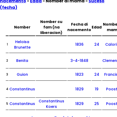
nacemento
-
Edad
- Nomber di mama -
Suceso
(fecha)
Nomber cu
Fecha di
Nomber
Nomber
fam (na
Edad
nacemento
mam
liberacion)
Heloisa
1836
24
Calor
1
Brunette
Benita
3-4-1848
Clemen
2
Guion
1823
24
Franci
3
Constantinus
1829
19
Poost
4
Constantinus
Constantinus
1829
25
Poost
5
Koers