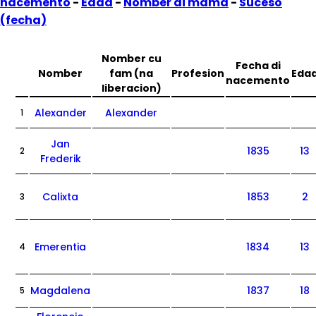
nacemento
-
Edad
-
Nomber di mama
-
Suceso
(fecha)
Nomber cu
Fecha di
Nomber
fam (na
Profesion
Eda
nacemento
liberacion)
Alexander
Alexander
1
Jan
1835
13
2
Frederik
Calixta
1853
2
3
Emerentia
1834
13
4
Magdalena
1837
18
5