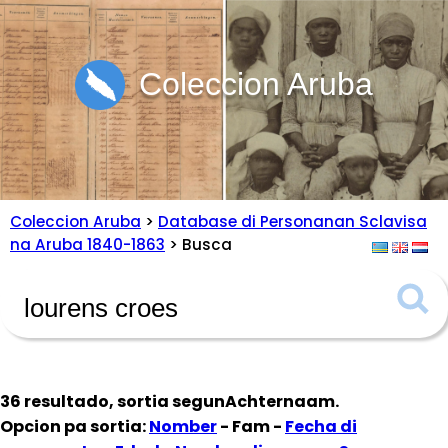
Coleccion Aruba
Coleccion Aruba
>
Database di Personanan Sclavisa
na Aruba 1840-1863
> Busca
36 resultado, sortia segun
Achternaam
.
Opcion pa sortia:
Nomber
- Fam -
Fecha di