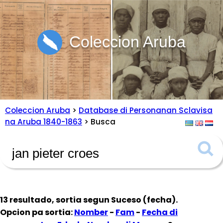
Coleccion Aruba
Coleccion Aruba
>
Database di Personanan Sclavisa
na Aruba 1840-1863
> Busca
13 resultado, sortia segun
Suceso (fecha)
.
Opcion pa sortia:
Nomber
-
Fam
-
Fecha di