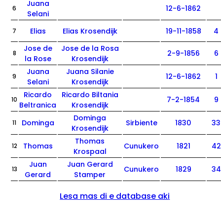
Juana
12-6-1862
6
Selani
Elias
Elias Krosendijk
19-11-1858
4
7
Jose de
Jose de la Rosa
2-9-1856
6
8
la Rose
Krosendijk
Juana
Juana Silanie
12-6-1862
1
9
Selani
Krosendijk
Ricardo
Ricardo Biltania
7-2-1854
9
10
Beltranica
Krosendijk
Dominga
Dominga
Sirbiente
1830
33
11
Krosendijk
Thomas
Thomas
Cunukero
1821
42
12
Krospaal
Juan
Juan Gerard
Cunukero
1829
34
13
Gerard
Stamper
Lesa mas di e database aki