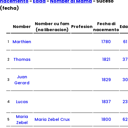
nacemento
-
Edad
-
Nomber di Mama
- Suceso
(fecha)
Nomber cu fam
Fecha di
Nomber
Profesion
Eda
(na liberacion)
nacemento
Marthien
1780
61
1
Thomas
1821
37
2
Juan
1829
30
3
Gerard
Lucas
1837
23
4
Maria
Maria Zebel Crux
1800
62
5
Zebel