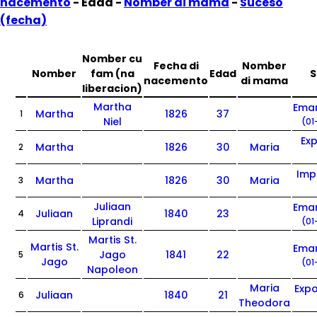
nacemento
- Edad -
Nomber di mama
-
Suceso
(fecha)
Nomber cu
Fecha di
Nomber
Nomber
fam (na
Edad
S
nacemento
di mama
liberacion)
Martha
Ema
Martha
1826
37
1
Niel
(01
Ex
Martha
1826
30
Maria
2
Imp
Martha
1826
30
Maria
3
Juliaan
Ema
Juliaan
1840
23
4
Liprandi
(01
Martis St.
Martis St.
Ema
Jago
1841
22
5
Jago
(01
Napoleon
Maria
Exp
Juliaan
1840
21
6
Theodora