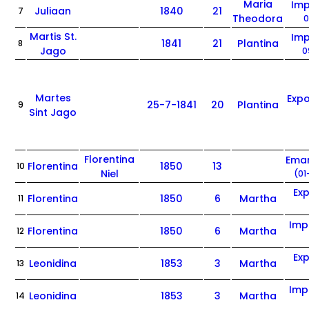
Maria
Im
Juliaan
1840
21
7
Theodora
0
Martis St.
Im
1841
21
Plantina
8
Jago
0
Martes
Exp
25-7-1841
20
Plantina
9
Sint Jago
Florentina
Ema
Florentina
1850
13
10
Niel
(01
Ex
Florentina
1850
6
Martha
11
Imp
Florentina
1850
6
Martha
12
Ex
Leonidina
1853
3
Martha
13
Imp
Leonidina
1853
3
Martha
14