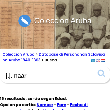
Coleccion Aruba
Coleccion Aruba
>
Database di Personanan Sclavisa
na Aruba 1840-1863
> Busca
15 resultado, sortia segun
Edad
.
Opcion pa sortia:
Nomber
-
Fam
-
Fecha di