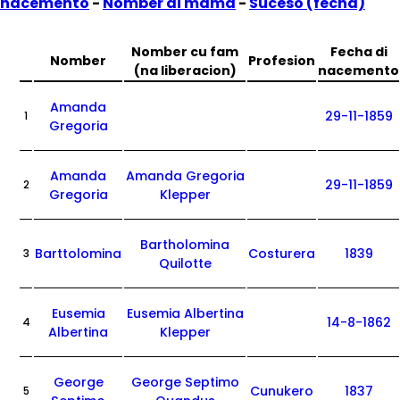
nacemento
-
Nomber di mama
-
Suceso (fecha)
Nomber cu fam
Fecha di
Nomber
Profesion
(na liberacion)
nacemento
Amanda
29-11-1859
1
Gregoria
Amanda
Amanda Gregoria
29-11-1859
2
Gregoria
Klepper
Bartholomina
Barttolomina
Costurera
1839
3
Quilotte
Eusemia
Eusemia Albertina
14-8-1862
4
Albertina
Klepper
George
George Septimo
Cunukero
1837
5