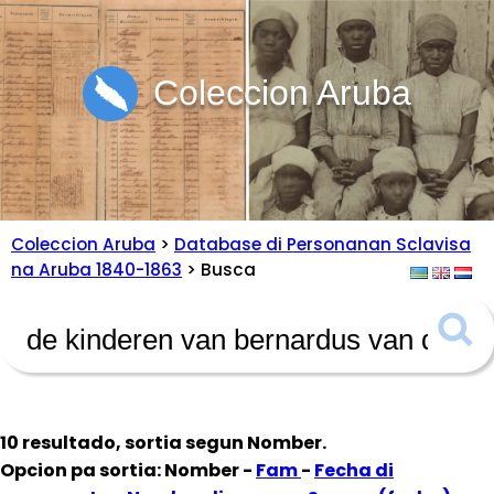
Coleccion Aruba
Coleccion Aruba
>
Database di Personanan Sclavisa
na Aruba 1840-1863
> Busca
10 resultado, sortia segun
Nomber
.
Opcion pa sortia: Nomber -
Fam
-
Fecha di