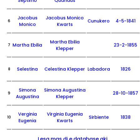
Septimo
Quandus
Jacobus
Jacobus Monico
Cunukero
4-5-1841
6
Monico
Kwarts
Martha Ebilia
Martha Ebilia
23-2-1855
7
Klepper
Selestina
Celestina Klepper
Labadora
1826
8
Simona
Simona Augustina
28-10-1857
9
Augustina
Klepper
Verginia
Virginia Eugenia
Sirbiente
1838
10
Eugenia
Kwarts
Lesa mas di e database aki