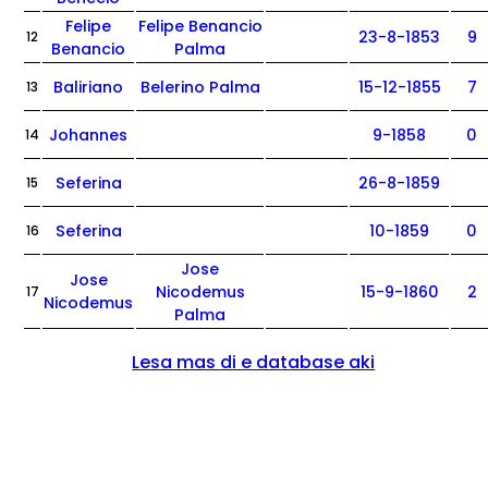
Felipe
Felipe Benancio
23-8-1853
9
12
Benancio
Palma
Baliriano
Belerino Palma
15-12-1855
7
13
Johannes
9-1858
0
14
Seferina
26-8-1859
15
Seferina
10-1859
0
16
Jose
Jose
Nicodemus
15-9-1860
2
17
Nicodemus
Palma
Lesa mas di e database aki