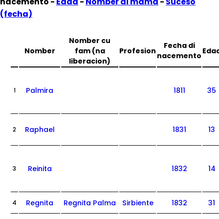
nacemento -
Edad
-
Nomber di mama
-
Suceso
(fecha)
Nomber cu
Fecha di
Nomber
fam (na
Profesion
Eda
nacemento
liberacion)
Palmira
1811
35
1
Raphael
1831
13
2
Reinita
1832
14
3
Regnita
Regnita Palma
Sirbiente
1832
31
4