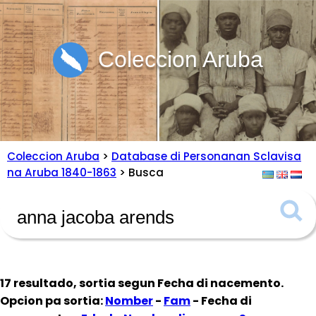
Coleccion Aruba
Coleccion Aruba
>
Database di Personanan Sclavisa
na Aruba 1840-1863
> Busca
17 resultado, sortia segun
Fecha di nacemento
.
Opcion pa sortia:
Nomber
-
Fam
- Fecha di