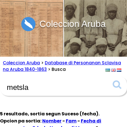
Coleccion Aruba
Coleccion Aruba
>
Database di Personanan Sclavisa
na Aruba 1840-1863
> Busca
5 resultado, sortia segun
Suceso (fecha)
.
Opcion pa sortia:
Nomber
-
Fam
-
Fecha di