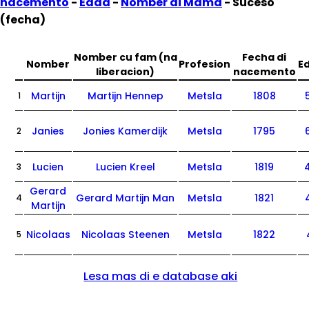
nacemento
-
Edad
-
Nomber di Mama
- Suceso
(fecha)
Nomber cu fam (na
Fecha di
Nomber
Profesion
E
liberacion)
nacemento
Martijn
Martijn Hennep
Metsla
1808
1
Janies
Jonies Kamerdijk
Metsla
1795
2
Lucien
Lucien Kreel
Metsla
1819
3
Gerard
Gerard Martijn Man
Metsla
1821
4
Martijn
Nicolaas
Nicolaas Steenen
Metsla
1822
5
Lesa mas di e database aki