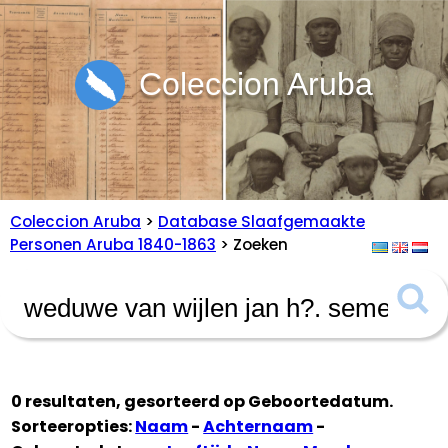
Coleccion Aruba
Coleccion Aruba
>
Database Slaafgemaakte
Personen Aruba 1840-1863
> Zoeken
0 resultaten, gesorteerd op
Geboortedatum
.
Sorteeropties:
Naam
-
Achternaam
-