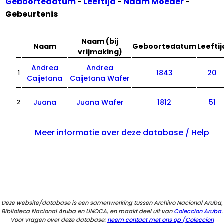
Geboortedatum
-
Leeftijd
-
Naam Moeder
-
Gebeurtenis
Naam (bij
Naam
Geboortedatum
Leeftij
vrijmaking)
Andrea
Andrea
1843
20
1
Caijetana
Caijetana Wafer
Juana
Juana Wafer
1812
51
2
Meer informatie over deze database / Help
Deze website/database is een samenwerking tussen Archivo Nacional Aruba,
Biblioteca Nacional Aruba en UNOCA, en maakt deel uit van
Coleccion Aruba
.
Voor vragen over deze database:
neem contact met ons op (Coleccion