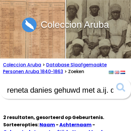
Coleccion Aruba
Coleccion Aruba
>
Database Slaafgemaakte
Personen Aruba 1840-1863
> Zoeken
2 resultaten, gesorteerd op
Gebeurtenis
.
Sorteeropties:
Naam
-
Achternaam
-