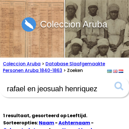
Coleccion Aruba
Coleccion Aruba
>
Database Slaafgemaakte
Personen Aruba 1840-1863
> Zoeken
1 resultaat, gesorteerd op
Leeftijd
.
Sorteeropties:
Naam
-
Achternaam
-