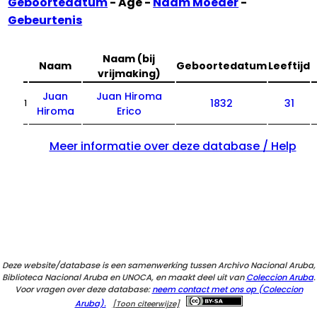
Geboortedatum
- Age -
Naam Moeder
-
Gebeurtenis
Naam (bij
Naam
Geboortedatum
Leeftijd
vrijmaking)
Juan
Juan Hiroma
1832
31
1
Hiroma
Erico
Meer informatie over deze database / Help
Deze website/database is een samenwerking tussen Archivo Nacional Aruba,
Biblioteca Nacional Aruba en UNOCA, en maakt deel uit van
Coleccion Aruba
.
Voor vragen over deze database:
neem contact met ons op (Coleccion
Aruba).
[Toon citeerwijze]