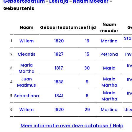
Geboortedatum
-
Leeftijd
-
Naam Moeder
-
Gebeurtenis
Naam
Naam
Geboortedatum
Leeftijd
G
moeder
Sta
Willem
1820
19
Martina
1
Cleantis
1827
15
Petrona
In
2
Maria
In
1817
30
Maria
3
Martha
Juan
Maria
In
1838
9
4
Maximus
Martha
Maria
In
Sebastiana
1841
6
5
Martha
Willem
1820
29
Martina
Uit
6
Meer informatie over deze database / Help