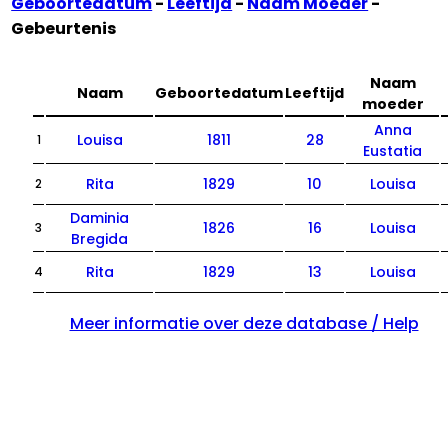
Geboortedatum
-
Leeftijd
-
Naam Moeder
-
Gebeurtenis
Naam
Naam
Geboortedatum
Leeftijd
moeder
Anna
Louisa
1811
28
1
Eustatia
Rita
1829
10
Louisa
2
Daminia
1826
16
Louisa
3
Bregida
Rita
1829
13
Louisa
4
Meer informatie over deze database / Help