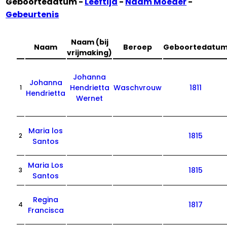
Geboortedatum -
Leeftijd
-
Naam Moeder
-
Gebeurtenis
Naam (bij
Naam
Beroep
Geboortedatu
vrijmaking)
Johanna
Johanna
Hendrietta
Waschvrouw
1811
1
Hendrietta
Wernet
Maria los
1815
2
Santos
Maria Los
1815
3
Santos
Regina
1817
4
Francisca