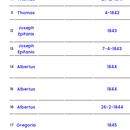
Thomas
4-1842
11
Joseph
1843
12
Epifanis
Joseph
7-4-1843
13
Epifanio
Albertus
1844
14
Albertus
1844
15
Albertus
26-2-1844
16
Gregoria
1845
17