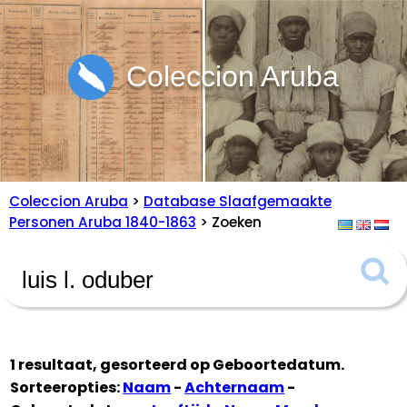
Coleccion Aruba
Coleccion Aruba
>
Database Slaafgemaakte
Personen Aruba 1840-1863
> Zoeken
1 resultaat, gesorteerd op
Geboortedatum
.
Sorteeropties:
Naam
-
Achternaam
-