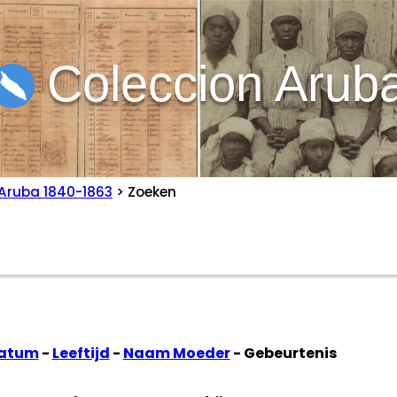
Coleccion Arub
Aruba 1840-1863
> Zoeken
datum
-
Leeftijd
-
Naam Moeder
- Gebeurtenis