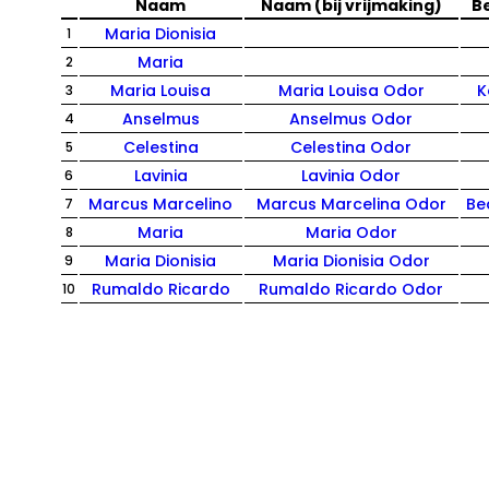
Naam
Naam (bij vrijmaking)
B
Maria Dionisia
1
Maria
2
Maria Louisa
Maria Louisa Odor
K
3
Anselmus
Anselmus Odor
4
Celestina
Celestina Odor
5
Lavinia
Lavinia Odor
6
Marcus Marcelino
Marcus Marcelina Odor
Be
7
Maria
Maria Odor
8
Maria Dionisia
Maria Dionisia Odor
9
Rumaldo Ricardo
Rumaldo Ricardo Odor
10