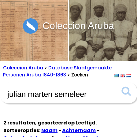
Coleccion Aruba
Coleccion Aruba
>
Database Slaafgemaakte
Personen Aruba 1840-1863
> Zoeken
2 resultaten, gesorteerd op
Leeftijd
.
Sorteeropties:
Naam
-
Achternaam
-