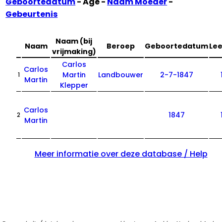
Geboortedatum
- Age -
Naam Moeder
-
Gebeurtenis
Naam (bij
Naam
Beroep
Geboortedatum
Lee
vrijmaking)
Carlos
Carlos
Martin
Landbouwer
2-7-1847
1
Martin
Klepper
Carlos
1847
2
Martin
Meer informatie over deze database / Help