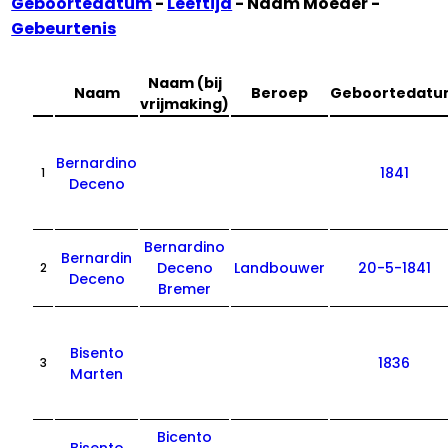
Geboortedatum
-
Leeftijd
- Naam Moeder -
Gebeurtenis
Naam (bij
Naam
Beroep
Geboortedat
vrijmaking)
Bernardino
1841
1
Deceno
Bernardino
Bernardin
Deceno
Landbouwer
20-5-1841
2
Deceno
Bremer
Bisento
1836
3
Marten
Bicento