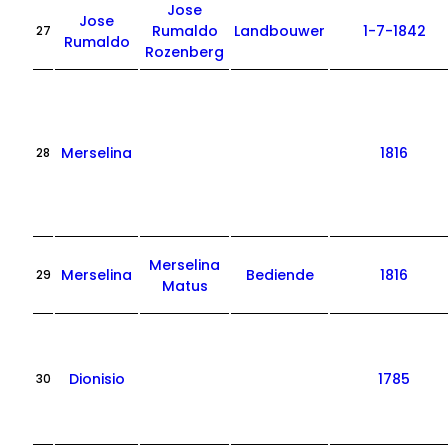
Jose
Jose
Rumaldo
Landbouwer
1-7-1842
27
Rumaldo
Rozenberg
Merselina
1816
28
Merselina
Merselina
Bediende
1816
29
Matus
Dionisio
1785
30