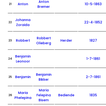
Anton
Anton
10-5-1863
21
Bremer
Johanna
22-4-1852
22
Zoraida
Robbert
Robbert
Herder
1827
23
Olieberg
Benjamin
1-7-1861
24
Leonoor
Benjamin
Benjamin
2-7-1861
25
Bikker
Maria
Maria
Felepina
Bediende
1835
26
Phelepina
Bisem