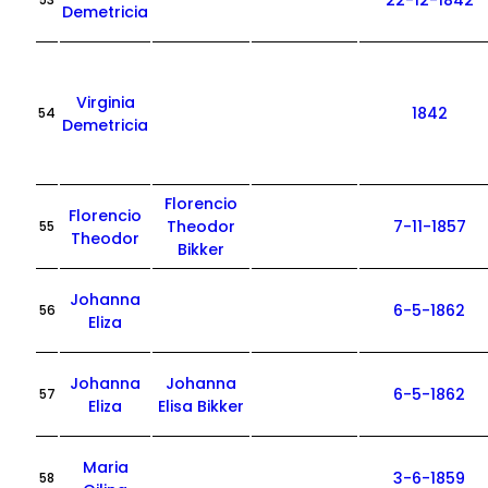
22-12-1842
53
Demetricia
Virginia
1842
54
Demetricia
Florencio
Florencio
Theodor
7-11-1857
55
Theodor
Bikker
Johanna
6-5-1862
56
Eliza
Johanna
Johanna
6-5-1862
57
Eliza
Elisa Bikker
Maria
3-6-1859
58