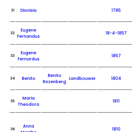
Dionisio
1785
31
Eugene
18-4-1857
32
Fernandus
Eugene
1857
33
Fernardus
Benito
Benito
Landbouwer
1804
34
Rozenberg
Maria
1811
35
Theodora
Anna
1810
36