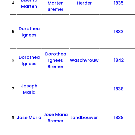
Bisento
Marten
Herder
1835
4
Marten
Bremer
Dorothea
1833
5
Ignees
Dorothea
Dorothea
Ignees
Waschvrouw
1842
6
Ignees
Bremer
Joseph
1838
7
Maria
Jose Maria
Jose Maria
Landbouwer
1838
8
Bremer